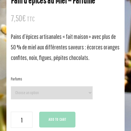
Pain d’épices au Miel – Parfumé
7,50
€
TTC
Pains d’épices artisanales « fait maison » avec plus de
50 % de miel aux différentes saveurs : écorces oranges
confites, noix, figues, pépites chocolats
.
Parfums
Pain
ADD TO CART
d'épices