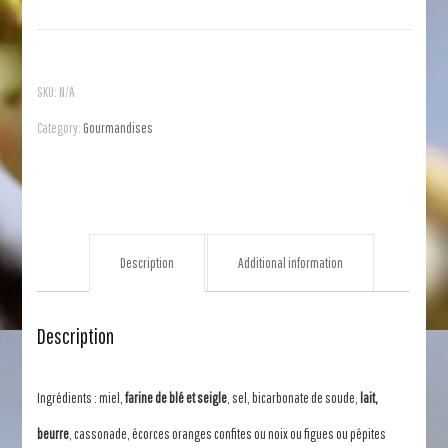
au
Miel
-
SKU:
N/A
Parfumé
Category:
Gourmandises
quantity
Description
Additional information
Description
Ingrédients : miel,
farine de blé et seigle
, sel, bicarbonate de soude,
lait,
beurre
, cassonade, écorces oranges confites ou noix ou figues ou pépites