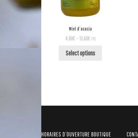
Miel d’acacia
4,80
€
–
13,60
€
TTC
Select options
HORAIRES D’OUVERTURE BOUTIQUE
CONT