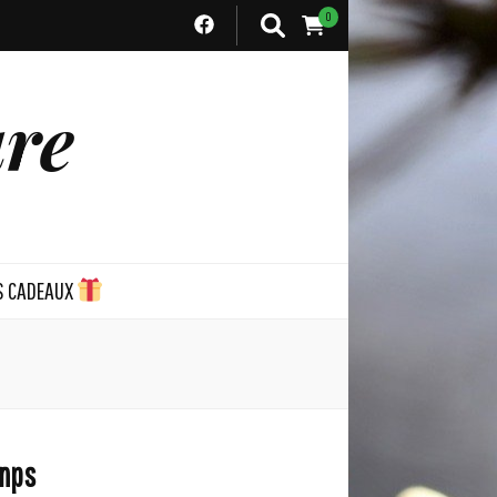
0
ure
S CADEAUX
emps