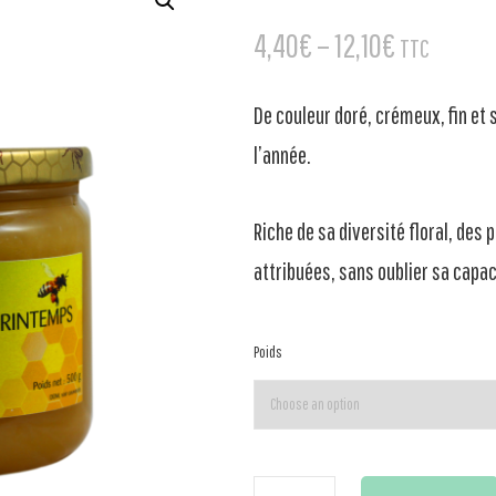
4,40
€
–
12,10
€
TTC
De couleur doré, crémeux, fin et s
l’année.
Riche de sa diversité floral, des 
attribuées, sans oublier sa capa
Poids
Miel