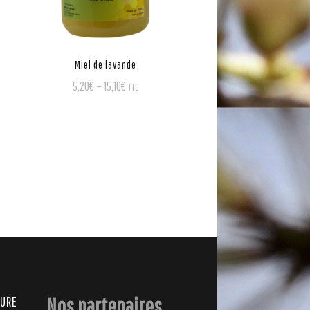
Miel de lavande
5,20
€
–
15,10
€
TTC
Nos partenaires
AURE