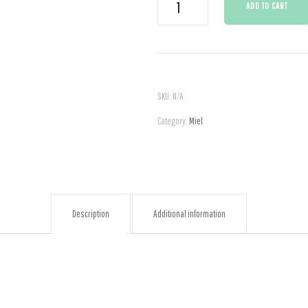
ADD TO CART
de
fleurs
de
printemps
SKU:
N/A
quantity
Category:
Miel
Description
Additional information