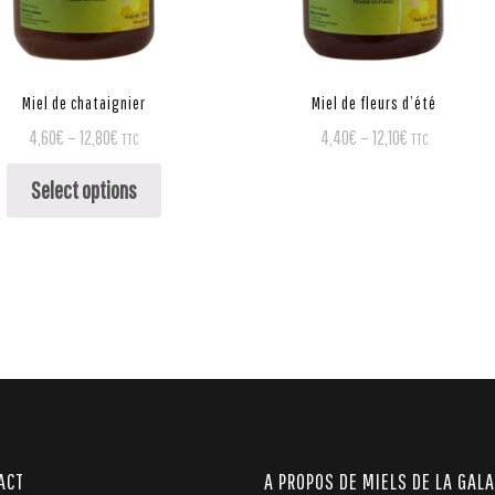
Miel de chataignier
Miel de fleurs d’été
4,60
€
–
12,80
€
4,40
€
–
12,10
€
TTC
TTC
Select options
ACT
A PROPOS DE MIELS DE LA GAL